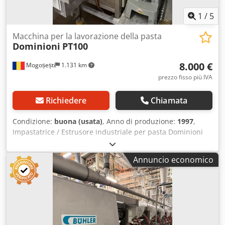
1
/
5
Macchina per la lavorazione della pasta
Dominioni
PT100
8.000 €
Mogoșești
1.131 km
prezzo fisso più IVA
Richiedere
Chiamata
Condizione:
buona (usata)
, Anno di produzione:
1997
,
Impastatrice / Estrusore industriale per pasta Dominioni
Punto & Pasta PT100 – Acciaio inox – 380V Informazioni
Generali Produttore: Dominioni Punto & Pasta Modello:
Annuncio economico
PT100 Anno di produzione: 1997 Paese di origine: Italia
Condizioni: Usato – in buone condizioni di funzionamento
Disponibilità: Disponibile immediatamente Descrizione
della macchina Macchina industriale per la produzione di
pasta prodotta da Dominioni Punto & Pasta (Italia), modello
PT100. La macchina è progettata per la produzione di