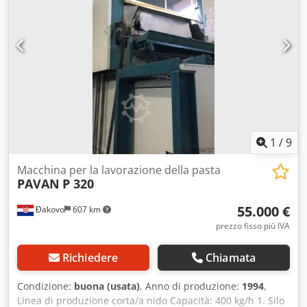
1
/
9
Macchina per la lavorazione della pasta
PAVAN
P 320
55.000 €
Đakovo
607 km
prezzo fisso più IVA
Richiedere
Chiamata
Condizione:
buona (usata)
, Anno di produzione:
1994
,
Linea di produzione corta/a nido Capacità: 400 kg/h 1. Silo