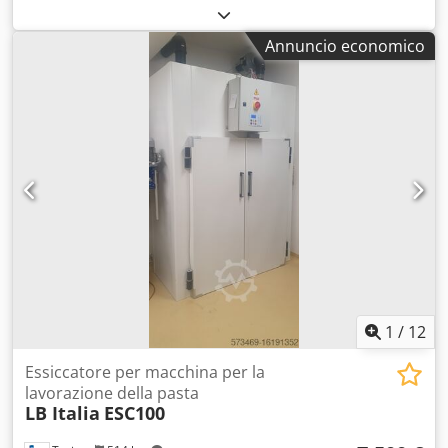
– a ciclone 2. Silo di grandi dimensioni 3. Silo di piccole
dimensioni 4. Miscelatore 5. Estrusore 6. Trasportatore a
Annuncio economico
catena con tramogge per impasto 7. Essiccatore 8.
Trasportatore di uscita 9. Trasportatore a catena per
tramogge – 2 unità 10. Elevatore (alla fine della linea) 11.
Nastro trasportatore per il prodotto finito 12. Pannello di
controllo Chodpfx Afsh Dxgzspsa 13. Quadri elettrici NOTA:
Prezzo promozionale: 30.000 EUR
1
/
12
Essiccatore per macchina per la
lavorazione della pasta
LB Italia
ESC100