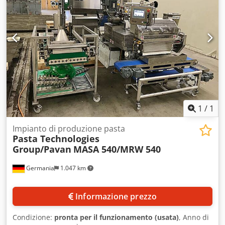
giornaliera: ca. 500 kg, capacità oraria: ca. 50 kg,
dimensioni complessive della linea (X/Y/Z): ca.
2000mm/900mm/2100mm. Documentazione disponibile. È
possibile una visita sul posto. Codpfowd Tafsx Afpjha
1
/
1
Impianto di produzione pasta
Pasta Technologies
Group/Pavan
MASA 540/MRW 540
Germania
1.047 km
Informazione prezzo
Condizione:
pronta per il funzionamento (usata)
, Anno di