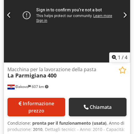
1
/
4
Macchina per la lavorazione della pasta
La Parmigiana
400
Đakovo
607 km
Informazione
Chiamata
prezzo
Condizione:
pronta per il funzionamento (usata)
, Anno di
produzione:
2010
, Dettagli tecnici: - Anno: 2010 - Capacità: