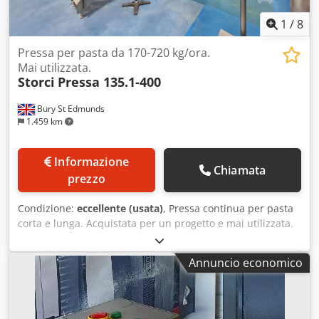
1
/
8
Pressa per pasta da 170-720 kg/ora.
Mai utilizzata.
Storci
Pressa 135.1-400
Bury St Edmunds
1.459 km
Informazione
Chiamata
prezzo
Condizione:
eccellente (usata)
, Pressa continua per pasta
corta e lunga. Acquistata per un progetto e mai utilizzata.
Chodpfsyh Rdfex Afpsa
Annuncio economico