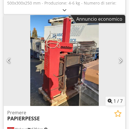
500x300x250 mm - Produzione: 4-6 kg - Numero di serie:
L17000531 Chedpfxjwyc Uke Afpja Iiedjwyc Ukscu T Rxiei -
Anno: 2017 - Tensione: 400V - Potenza: 0,65 kW - Peso: 27
Annuncio economico
kg - Condizione: Nuovo, mai utilizzato L'inserzione è stata
tradotta automaticamente. Sono possibili errori di
traduzione.
1
/
7
Premere
PAPIERPESSE