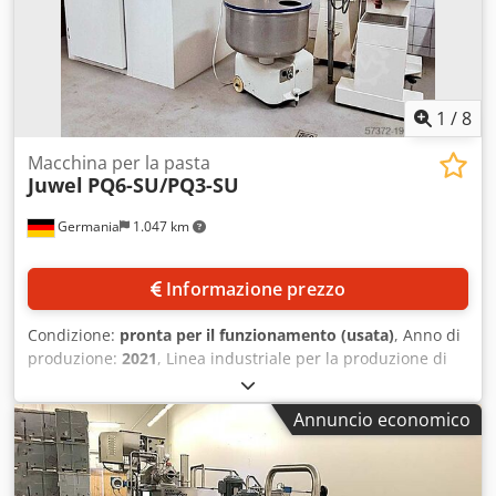
1
/
8
Macchina per la pasta
Juwel
PQ6-SU/PQ3-SU
Germania
1.047 km
Informazione prezzo
Condizione:
pronta per il funzionamento (usata)
, Anno di
produzione:
2021
, Linea industriale per la produzione di
pasta Juwel disponibile per la produzione di grandi
quantità di pasta e prodotti simili. Componenti: cella di
Annuncio economico
essiccazione TS-120, macchina per pasta Pressquick PQ6-
SU e macchina per pasta Pressquick PQ3-SU. Cesti di
essiccazione: 100, capacità caldaia: 12 kg, capacità