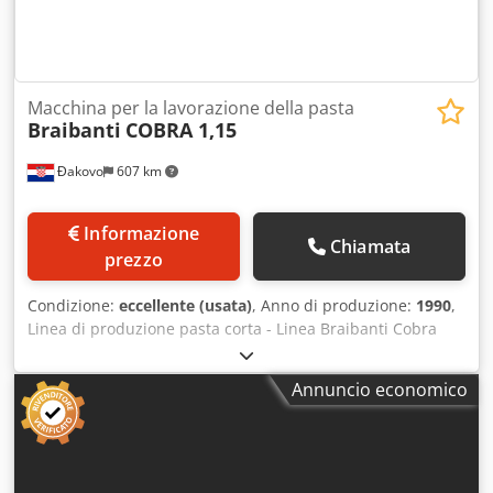
Macchina per la lavorazione della pasta
Braibanti
COBRA 1,15
Đakovo
607 km
Informazione
Chiamata
prezzo
Condizione:
eccellente (usata)
, Anno di produzione:
1990
,
Linea di produzione pasta corta - Linea Braibanti Cobra
1.15 con pressa monotesta, capacità 460 mm, 3 piani
vibranti, avvolgitrice Romet da 8 metri con 24 settori,
Annuncio economico
elevatore di carico per essiccatoio. Essiccatoio Teless a 9
livelli da 13 metri e raffreddatore a nastro monolivello.
Anno - 1990/1991. Capacità - 1000 kg/h. Codpfxsy Hfz Te
Afpjha