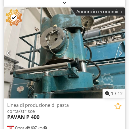
300 kg/h Chedpfxjyyapfj Afpea Linea completa con unità di
confezionamento automatica! Condizioni perfette.
Annuncio economico
1
/
12
Linea di produzione di pasta
corta/strisce
PAVAN
P 400
Croazia
607 km