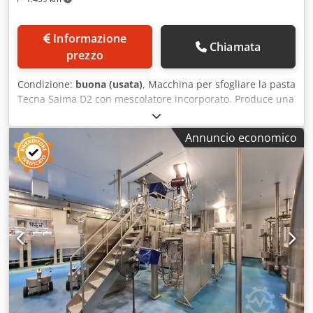
Informazione
Chiamata
prezzo
Condizione:
buona (usata)
, Macchina per sfogliare la pasta
Tecna Saima D2 con mescolatore incorporato. Produce una
sfoglia di 300 mm. Chjdpfx Afon Utypepea
Annuncio economico