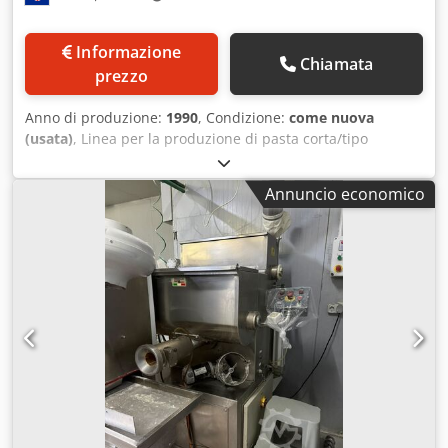
Informazione
Chiamata
prezzo
Anno di produzione:
1990
, Condizione:
come nuova
(usata)
, Linea per la produzione di pasta corta/tipo
spaghetti: - capacità: 400 kg/h - nastro trasportatore di
alimentazione - miscelatore - dosatore, acqua/farina,
Annuncio economico
orizzontale - trasportatore a coclea - pressa - dosatore
vibrante, revisionato nel 2010 - primo essiccatore,
revisionato nel 2010 - secondo essiccatore - due nastri di
essiccazione Chodpfxoh Dxgas Afpea - due nastri per pasta
essiccata - rilevatore di metalli - unità di confezionamento
automatica