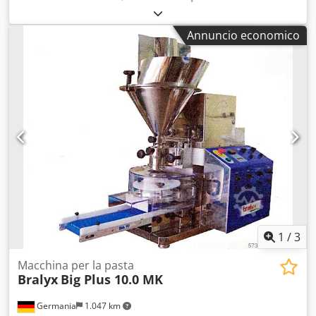
funzionante
, numero macchina/veicolo:
CH03333
,
larghezza del prodotto (max.):
80 mm
, In vendita una linea
Annuncio economico
completa per la produzione di pasta. L’impianto è
progettato per pasta fresca, pasta secca e ravioli. Con
queste macchine si possono produrre fino a 1000 kg di
pasta al giorno, di cui circa 200 kg possono essere essiccati
direttamente. Le macchine sono in ottime condizioni.
Comprende: - Pressa con tutte le trafile: spaghetti, penne,
casarecce, pappardelle, tagliatelle, fusilli, gigli, cavatelli -
Macchina per ravioli con 3 formati: ravioli, panzerotti e
rondelli Cjdpfsxykyxex Afpeha - Sistema di raffreddamento
per la macchina - Nastro trasportatore - Impastatrice -
Trasportatore di taglio - Essiccatore - Griglie
1
/
3
Macchina per la pasta
Bralyx
Big Plus 10.0 MK
Germania
1.047 km