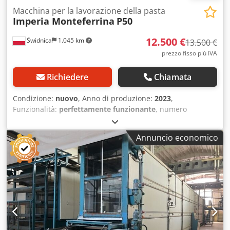
Macchina per la lavorazione della pasta
Imperia Monteferrina
P50
12.500 €
Świdnica
1.045 km
13.500 €
prezzo fisso più IVA
Richiedere
Chiamata
Condizione:
nuovo
, Anno di produzione:
2023
,
Funzionalità:
perfettamente funzionante
, numero
macchina/veicolo:
L23001388
, peso complessivo:
208 kg
,
capacità del serbatoio:
14 l
, tipo di raffreddamento:
acqua
,
Annuncio economico
tensione di ingresso:
380 V
, Macchina semi-industriale
destinata alla preparazione dell'impasto e alla estrusione
di pasta da qualsiasi tipo di farina di grano duro e semola.
Macchina dedicata alla produzione di pasta corta, lunga e
nastri di pasta. Indicata per produzioni di pasta di media
grandezza e per l'alimentazione di nastratrici o formatrici
a nido. Tutte le parti a contatto con l'impasto, così come
tutta la struttura, sono realizzate in acciaio inox.
Mescolatori e coclea facilmente smontabili per la pulizia.