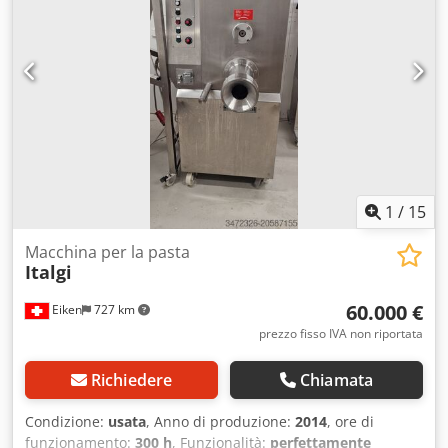
1
/
15
Macchina per la pasta
Italgi
60.000 €
Eiken
727 km
prezzo fisso IVA non riportata
Richiedere
Chiamata
Condizione:
usata
, Anno di produzione:
2014
, ore di
funzionamento:
300 h
, Funzionalità:
perfettamente