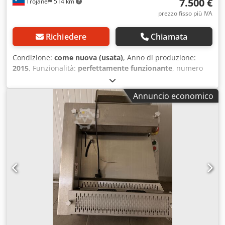
7.500 €
Trojane
514 km
prezzo fisso più IVA
Richiedere
Chiamata
Condizione:
come nuova (usata)
, Anno di produzione:
2015
, Funzionalità:
perfettamente funzionante
, numero
macchina/veicolo:
13/15
, Equipaggiamento:
documentazione / manuale
, ESSICCATOIO PER PASTA
Annuncio economico
FRESCA, FRUTTA, FRUTTA SECCA ESC100 Essiccatoio che
consente l'avvolgimento, la pre-asciugatura e
l'essiccazione di pasta corta, lunga e ripiena, nonché
l'asciugatura di paste pastorizzate prima di un’eventuale
confezionatura. Capacità per ciclo di essiccazione: circa
100 kg Pannelli realizzati con schiuma poliuretanica
iniettata a caldo, ad alta stabilità termica, rivestiti in
lamiera bianca preverniciata Resistenze elettriche per
riscaldamento aria (1,2 kW x 3 = 3,6 kW) Ventilatore assiale
da 500 mm per circolazione forzata dell’aria (circa 1 kW)
Quadro elettrico con scheda PLC per impostazione e
controllo delle fasi di essiccazione N° 2 valvole a farfalla