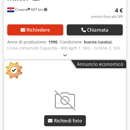
4 €
Croazia
607 km
prezzo fisso più IVA
Richiedere
Chiamata
Anno di produzione:
1990
, Condizione:
buona (usata)
,
Linea corta/nido Capacità - 400 kg/h 1. Silo - ciclone 2. Silo
grande 3. Silo piccolo 4. Miscelatore 5. Estrusore 6. Catena
con secchi di pasta Cjdpfx Afen Arzkjpjha 7. Essiccatore 8.
Annuncio economico
Trasportatore di uscita 9. Trasportatore a catena per
secchi - 2 pz. 10. Elevatore (alla fine della linea) 11. Trans,
striscia di prodotto finito 12. Pult di comando 13. Gabinetto
14. Unità di imballaggio automatico
Richiedi foto