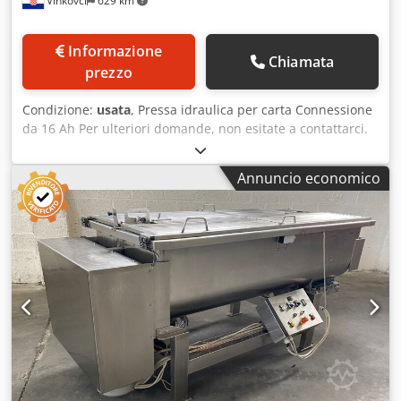
Vinkovci
629 km
Informazione
Chiamata
prezzo
Condizione:
usata
, Pressa idraulica per carta Connessione
da 16 Ah Per ulteriori domande, non esitate a contattarci.
Grazie in anticipo, contattateci per qualsiasi necessità. La
macchina è stata pulita e controllata e testata. Cjdpfx
Annuncio economico
Afegg S Ayspeha Può essere messa in funzione
immediatamente. L'impianto si trova in Croazia, a Vinkovci.