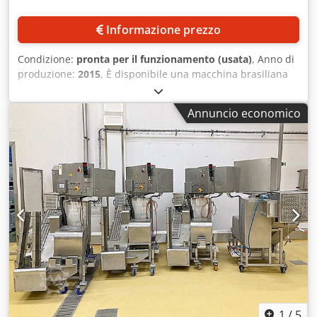
Informazione prezzo
Condizione:
pronta per il funzionamento (usata)
, Anno di
produzione:
2015
, È disponibile una macchina brasiliana
ben rappresentata a Londra per la produzione di pasta
ripiena. Due coclee intermittenti per l'impasto, una coclea
Annuncio economico
per il ripieno. Capacità: 20 kg-100 kg/h. Formati: salato o
goccia, kibbeh, cuscino, palla e crocchette. Rispetto alle
raviolatrici italiane, questa macchina può lavorare con
impasti e ripieni molto più umidi. La macchina lavora con
precisione al grammo, rispettando le ricette originali.
Dimensioni X/Y/Z: 650mm/1150mm/1400mm, peso: circa
200kg. Documentazione disponibile. Chsdpfxjtryk Es Afpja
1
/
5