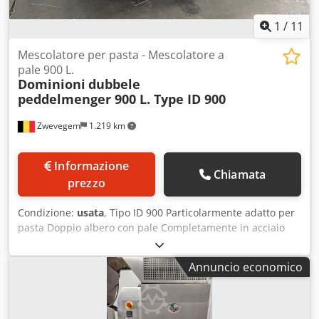
1
/
11
Mescolatore per pasta - Mescolatore a
pale 900 L.
Dominioni
dubbele
peddelmenger 900 L. Type ID 900
Zwevegem
1.219 km
Informazione
Chiamata
prezzo
Condizione:
usata
, Tipo ID 900 Particolarmente adatto per
pasta Doppio albero con pale Completamente in acciaio
inox Velocità regolabile senza gradini Chsdpfxsy H Db Ej
Afpja 2 motori: 2 x 4 kW Coperchio di sicurezza Dimensioni
Annuncio economico
(L x P x A): ca. 2.550 x 1.000 x 1.300 mm