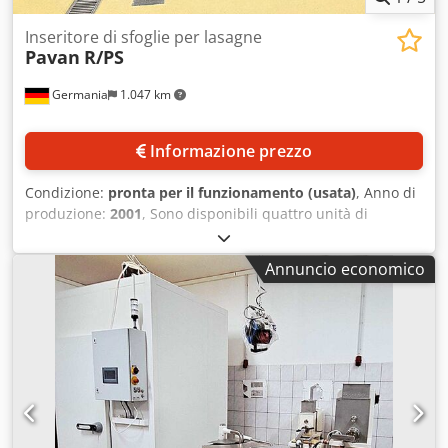
Inseritore di sfoglie per lasagne
Pavan
R/PS
Germania
1.047 km
Informazione prezzo
Condizione:
pronta per il funzionamento (usata)
, Anno di
produzione:
2001
, Sono disponibili quattro unità di
inserimento Pavan per sfoglie di lasagna per linee di
produzione industriali. Capacità: ca. 250 vaschette/ora,
Annuncio economico
range formato: 200mm/150mm, dimensioni macchina
X/Y/Z: ca. 1800mm/850mm/1650mm, peso: ca. 325kg. È
possibile una visita in loco. Chodpfxsxl El Ho Afpja